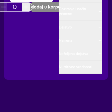
dodaj u korpu
Doziranje i način
primene
Dejstvo
Namena
Neželjena dejstva
Nutritivne vrednosti