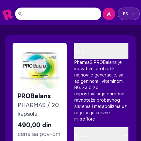
Promeni jez
RS
Opis
PharmaS PROBalans je
inovativni probiotik
najnovije generacije, sa
apigeninom I vitaminom
B6. Za brzo
uspostavljanje prirodne
PROBalans
ravnoteže probavnog
PHARMAS / 20
sistema i metabolizma uz
regulaciju crevne
kapsula
mikroflore
490,00
din
cena sa pdv-om
Sastav