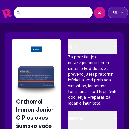
Promeni jez
RS
Opis
Za podršku još
nerazvijenom imunom
sistemu kod dece, za
prevenciju respiratornih
infekcija, kod prehlada,
sinuzitisa, laringitisa,
tonzilitisa, i kod hroničnih
oboljenja. Preparat za
Orthomol
jačanje imuniteta.
Immun Junior
C Plus ukus
Namena
šumsko voće