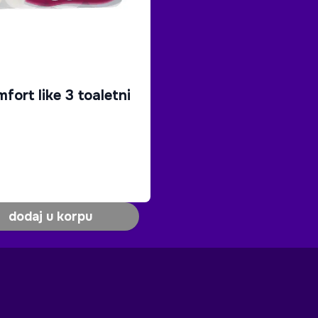
fort like 3 toaletni
dodaj u korpu