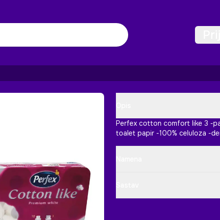
Pri
Opis
Perfex cotton comfort like 3 -pa
toalet papir -100% celuloza -de
Namena
Sastav