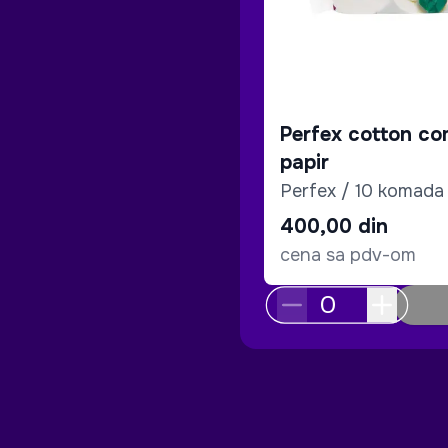
Perfex cotton com
papir
Perfex / 10 komada
400,00
din
cena sa pdv-om