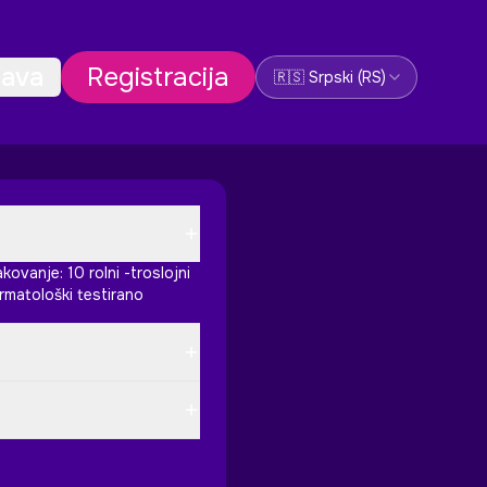
Promeni jezik
java
Registracija
🇷🇸 Srpski
(
RS
)
kovanje: 10 rolni -troslojni
rmatološki testirano