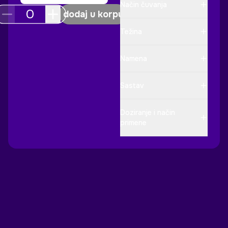
Način čuvanja
dodaj u korpu
Težina
Namena
Sastav
Doziranje i način
primene