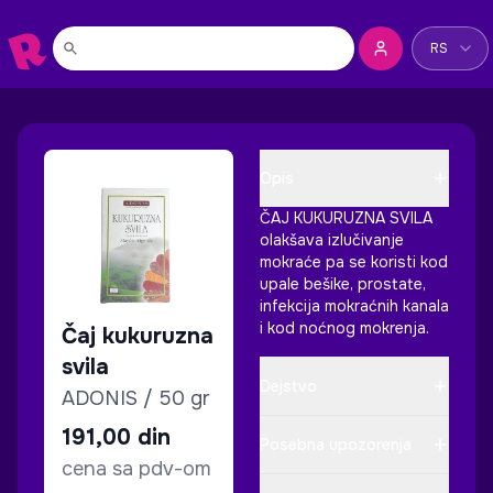
Promeni jez
RS
Opis
ČAJ KUKURUZNA SVILA
olakšava izlučivanje
mokraće pa se koristi kod
upale bešike, prostate,
infekcija mokraćnih kanala
i kod noćnog mokrenja.
Čaj kukuruzna
svila
Dejstvo
ADONIS / 50 gr
191,00
din
Posebna upozorenja
cena sa pdv-om