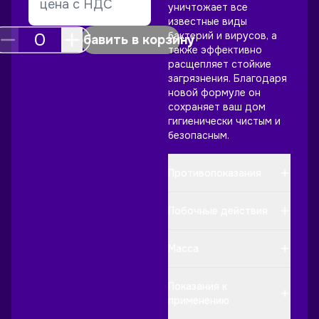
цена с НДС
уничтожает все
известные виды
бактерий и вирусов, а
добавить в корзину
также эффективно
расщепляет стойкие
загрязнения. Благодаря
новой формуле он
сохраняет ваш дом
гигиенически чистым и
безопасным.
Противопоказания
Побочные действия
Mасса
Показания к
применению