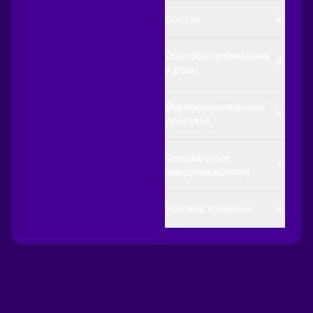
Cостав
Способы применения
и дозы
Фармакологическое
действие
Специальные
предупреждения
Условия хранения