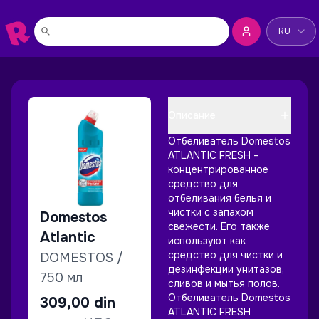
Сменить я
RU
Описание
Отбеливатель Domestos
ATLANTIC FRESH –
концентрированное
средство для
отбеливания белья и
чистки с запахом
Domestos
свежести. Его также
Atlantic
используют как
средство для чистки и
DOMESTOS /
дезинфекции унитазов,
750 мл
сливов и мытья полов.
Отбеливатель Domestos
309,00
din
ATLANTIC FRESH