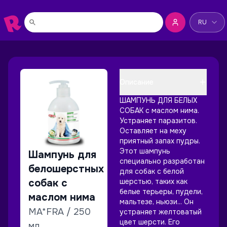
Сменить я
RU
Описание
ШАМПУНЬ ДЛЯ БЕЛЫХ
СОБАК с маслом нима.
Устраняет паразитов.
Оставляет на меху
приятный запах пудры.
Этот шампунь
Шампунь для
специально разработан
белошерстных
для собак с белой
собак с
шерстью, таких как
белые терьеры, пудели,
маслом нима
мальтезе, ньюзи... Он
MA*FRA / 250
устраняет желтоватый
цвет шерсти. Его
мл